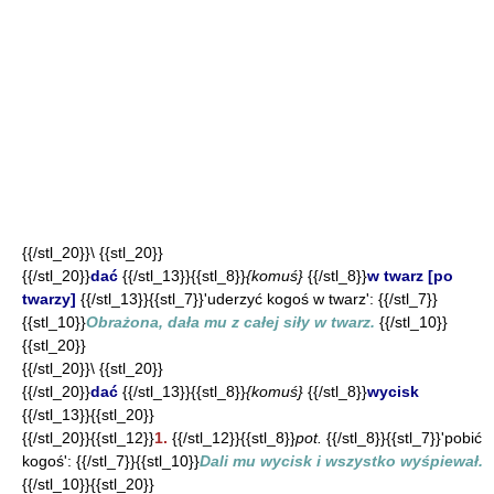
{{/stl_20}}\ {{stl_20}}
{{/stl_20}}
dać
{{/stl_13}}{{stl_8}}
{komuś}
{{/stl_8}}
w twarz [po
twarzy]
{{/stl_13}}{{stl_7}}'uderzyć kogoś w twarz': {{/stl_7}}
{{stl_10}}
Obrażona, dała mu z całej siły w twarz.
{{/stl_10}}
{{stl_20}}
{{/stl_20}}\ {{stl_20}}
{{/stl_20}}
dać
{{/stl_13}}{{stl_8}}
{komuś}
{{/stl_8}}
wycisk
{{/stl_13}}{{stl_20}}
{{/stl_20}}{{stl_12}}
1.
{{/stl_12}}{{stl_8}}
pot.
{{/stl_8}}{{stl_7}}'pobić
kogoś': {{/stl_7}}{{stl_10}}
Dali mu wycisk i wszystko wyśpiewał.
{{/stl_10}}{{stl_20}}