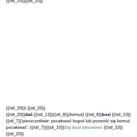
{{/stl_10}}{{stl_20}}
{{/stl_20}}\ {{stl_20}}
{{/stl_20}}
dać
{{/stl_13}}{{stl_8}}
{komuś}
{{/stl_8}}
buzi
{{/stl_13}}
{{stl_7}}'pieszczotliwie: pocałować kogoś lub pozwolić się komuś
pocałować': {{/stl_7}}{{stl_10}}
Daj buzi tatusiowi.
{{/stl_10}}
{{stl_20}}