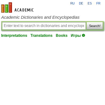
RU
DE
ES
FR
en-academic.com
Academic Dictionaries and Encyclopedias
Search!
Interpretations
Translations
Books
Игры ⚽