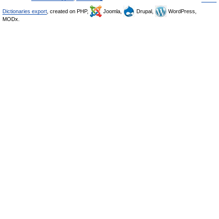
Dictionaries export
, created on PHP,
Joomla,
Drupal,
WordPress,
MODx.