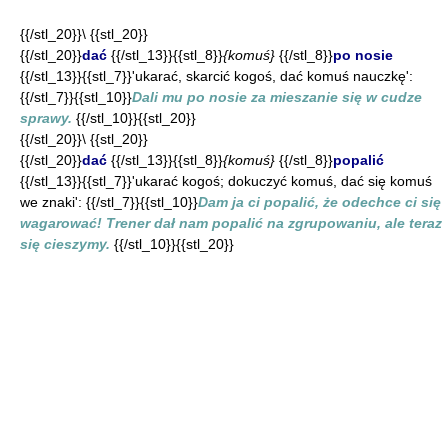
{{/stl_20}}\ {{stl_20}}
{{/stl_20}}
dać
{{/stl_13}}{{stl_8}}
{komuś}
{{/stl_8}}
po nosie
{{/stl_13}}{{stl_7}}'ukarać, skarcić kogoś, dać komuś nauczkę':
{{/stl_7}}{{stl_10}}
Dali mu po nosie za mieszanie się w cudze
sprawy.
{{/stl_10}}{{stl_20}}
{{/stl_20}}\ {{stl_20}}
{{/stl_20}}
dać
{{/stl_13}}{{stl_8}}
{komuś}
{{/stl_8}}
popalić
{{/stl_13}}{{stl_7}}'ukarać kogoś; dokuczyć komuś, dać się komuś
we znaki': {{/stl_7}}{{stl_10}}
Dam ja ci popalić, że odechce ci się
wagarować! Trener dał nam popalić na zgrupowaniu, ale teraz
się cieszymy.
{{/stl_10}}{{stl_20}}