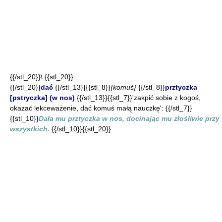
{{/stl_20}}\ {{stl_20}}
{{/stl_20}}
dać
{{/stl_13}}{{stl_8}}
{komuś}
{{/stl_8}}
prztyczka
[pstryczka] (w nos)
{{/stl_13}}{{stl_7}}'zakpić sobie z kogoś,
okazać lekceważenie, dać komuś małą nauczkę': {{/stl_7}}
{{stl_10}}
Dała mu prztyczka w nos, docinając mu złośliwie przy
wszystkich.
{{/stl_10}}{{stl_20}}