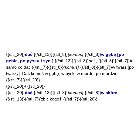
{{/stl_20}}
dać
{{/stl_13}}{{stl_8}}
{komuś}
{{/stl_8}}
w gębę [po
gębie, po pysku i syn.]
{{/stl_13}}{{stl_8}}
pot.,
{{/stl_8}}{{stl_7}}to
samo co dać {{/stl_7}}{{stl_8}}
{komuś}
{{/stl_8}}{{stl_7}}w twarz [po
twarzy]: Dać komuś w gębę, w pysk, w mordę, po mordzie.
{{/stl_7}}{{stl_20}}
{{/stl_20}}\ {{stl_20}}
{{/stl_20}}
dać
{{/stl_13}}{{stl_8}}
{komuś}
{{/stl_8}}
w skórę
{{/stl_13}}{{stl_7}}'zbić kogoś' {{/stl_7}}{{stl_20}}