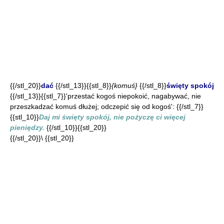
{{/stl_20}}
dać
{{/stl_13}}{{stl_8}}
{komuś}
{{/stl_8}}
święty spokój
{{/stl_13}}{{stl_7}}'przestać kogoś niepokoić, nagabywać, nie
przeszkadzać komuś dłużej; odczepić się od kogoś': {{/stl_7}}
{{stl_10}}
Daj mi święty spokój, nie pożyczę ci więcej
pieniędzy.
{{/stl_10}}{{stl_20}}
{{/stl_20}}\ {{stl_20}}