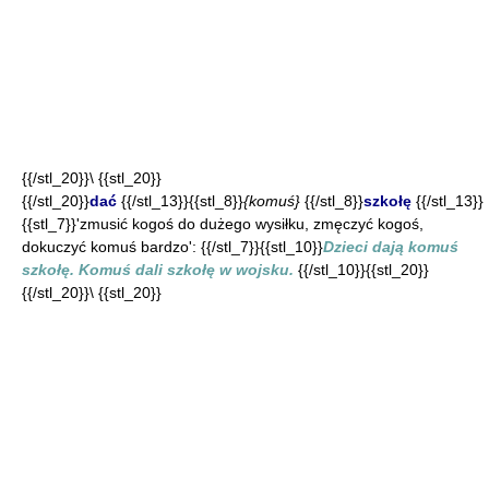
{{/stl_20}}\ {{stl_20}}
{{/stl_20}}
dać
{{/stl_13}}{{stl_8}}
{komuś}
{{/stl_8}}
szkołę
{{/stl_13}}
{{stl_7}}'zmusić kogoś do dużego wysiłku, zmęczyć kogoś,
dokuczyć komuś bardzo': {{/stl_7}}{{stl_10}}
Dzieci dają komuś
szkołę. Komuś dali szkołę w wojsku.
{{/stl_10}}{{stl_20}}
{{/stl_20}}\ {{stl_20}}