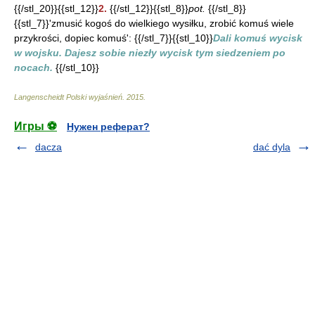
{{/stl_20}}{{stl_12}}
2.
{{/stl_12}}{{stl_8}}
pot.
{{/stl_8}}
{{stl_7}}'zmusić kogoś do wielkiego wysiłku, zrobić komuś wiele
przykrości, dopiec komuś': {{/stl_7}}{{stl_10}}
Dali komuś wycisk
w wojsku. Dajesz sobie niezły wycisk tym siedzeniem po
nocach.
{{/stl_10}}
Langenscheidt Polski wyjaśnień
.
2015
.
Игры ⚽
Нужен реферат?
dacza
dać dyla