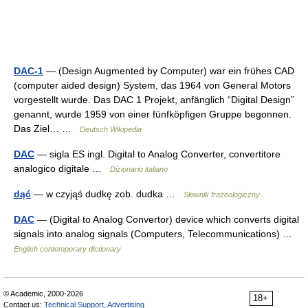
DAC-1
— (Design Augmented by Computer) war ein frühes CAD
(computer aided design) System, das 1964 von General Motors
vorgestellt wurde. Das DAC 1 Projekt, anfänglich “Digital Design”
genannt, wurde 1959 von einer fünfköpfigen Gruppe begonnen.
Das Ziel… …
Deutsch Wikipedia
DAC
— sigla ES ingl. Digital to Analog Converter, convertitore
analogico digitale …
Dizionario italiano
dąć
— w czyjąś dudkę zob. dudka …
Słownik frazeologiczny
DAC
— (Digital to Analog Convertor) device which converts digital
signals into analog signals (Computers, Telecommunications) …
English contemporary dictionary
© Academic, 2000-2026
18+
Contact us:
Technical Support
,
Advertising