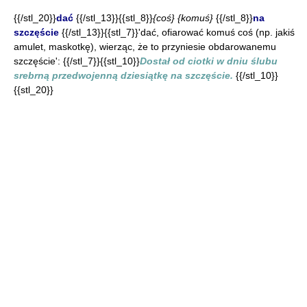
{{/stl_20}}
dać
{{/stl_13}}{{stl_8}}
{coś} {komuś}
{{/stl_8}}
na
szczęście
{{/stl_13}}{{stl_7}}'dać, ofiarować komuś coś (np. jakiś
amulet, maskotkę), wierząc, że to przyniesie obdarowanemu
szczęście': {{/stl_7}}{{stl_10}}
Dostał od ciotki w dniu ślubu
srebrną przedwojenną dziesiątkę na szczęście.
{{/stl_10}}
{{stl_20}}