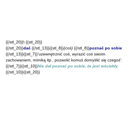
{{/stl_20}}\ {{stl_20}}
{{/stl_20}}
dać
{{/stl_13}}{{stl_8}}
{coś}
{{/stl_8}}
poznać po sobie
{{/stl_13}}{{stl_7}}'uzewnętrznić coś, wyrazić coś swoim
zachowaniem, mimiką itp., pozwolić komuś domyślić się czegoś':
{{/stl_7}}{{stl_10}}
Nie dał poznać po sobie, że jest wściekły.
{{/stl_10}}{{stl_20}}