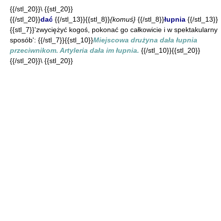
{{/stl_20}}\ {{stl_20}}
{{/stl_20}}
dać
{{/stl_13}}{{stl_8}}
{komuś}
{{/stl_8}}
łupnia
{{/stl_13}}
{{stl_7}}'zwyciężyć kogoś, pokonać go całkowicie i w spektakularny
sposób': {{/stl_7}}{{stl_10}}
Miejscowa drużyna dała łupnia
przeciwnikom. Artyleria dała im łupnia.
{{/stl_10}}{{stl_20}}
{{/stl_20}}\ {{stl_20}}