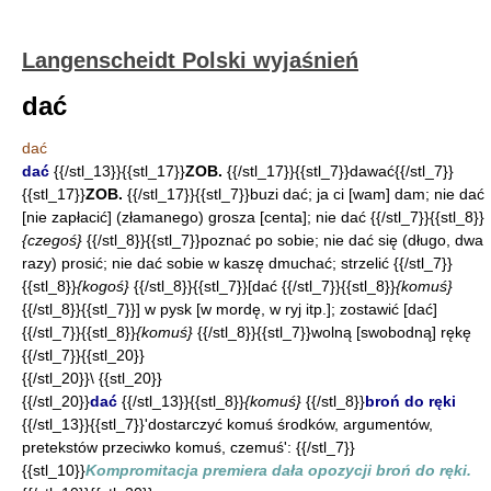
Langenscheidt Polski wyjaśnień
dać
dać
dać
{{/stl_13}}{{stl_17}}
ZOB.
{{/stl_17}}{{stl_7}}dawać{{/stl_7}}
{{stl_17}}
ZOB.
{{/stl_17}}{{stl_7}}buzi dać; ja ci [wam] dam; nie dać
[nie zapłacić] (złamanego) grosza [centa]; nie dać {{/stl_7}}{{stl_8}}
{czegoś}
{{/stl_8}}{{stl_7}}poznać po sobie; nie dać się (długo, dwa
razy) prosić; nie dać sobie w kaszę dmuchać; strzelić {{/stl_7}}
{{stl_8}}
{kogoś}
{{/stl_8}}{{stl_7}}[dać {{/stl_7}}{{stl_8}}
{komuś}
{{/stl_8}}{{stl_7}}] w pysk [w mordę, w ryj itp.]; zostawić [dać]
{{/stl_7}}{{stl_8}}
{komuś}
{{/stl_8}}{{stl_7}}wolną [swobodną] rękę
{{/stl_7}}{{stl_20}}
{{/stl_20}}\ {{stl_20}}
{{/stl_20}}
dać
{{/stl_13}}{{stl_8}}
{komuś}
{{/stl_8}}
broń do ręki
{{/stl_13}}{{stl_7}}'dostarczyć komuś środków, argumentów,
pretekstów przeciwko komuś, czemuś': {{/stl_7}}
{{stl_10}}
Kompromitacja premiera dała opozycji broń do ręki.