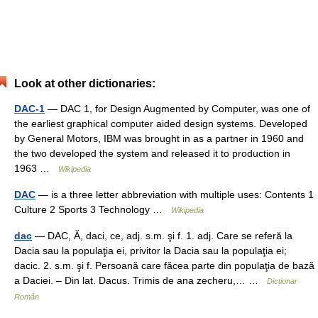
Look at other dictionaries:
DAC-1
— DAC 1, for Design Augmented by Computer, was one of
the earliest graphical computer aided design systems. Developed
by General Motors, IBM was brought in as a partner in 1960 and
the two developed the system and released it to production in
1963 …
Wikipedia
DAC
— is a three letter abbreviation with multiple uses: Contents 1
Culture 2 Sports 3 Technology …
Wikipedia
dac
— DAC, Ă, daci, ce, adj. s.m. şi f. 1. adj. Care se referă la
Dacia sau la populaţia ei, privitor la Dacia sau la populaţia ei;
dacic. 2. s.m. şi f. Persoană care făcea parte din populaţia de bază
a Daciei. – Din lat. Dacus. Trimis de ana zecheru,… …
Dicționar
Român