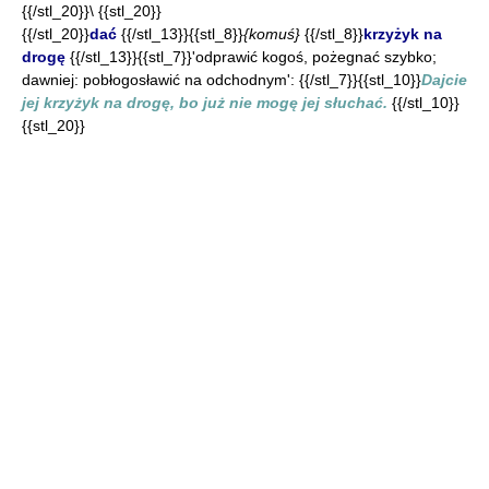
{{/stl_20}}\ {{stl_20}}
{{/stl_20}}
dać
{{/stl_13}}{{stl_8}}
{komuś}
{{/stl_8}}
krzyżyk na
drogę
{{/stl_13}}{{stl_7}}'odprawić kogoś, pożegnać szybko;
dawniej: pobłogosławić na odchodnym': {{/stl_7}}{{stl_10}}
Dajcie
jej krzyżyk na drogę, bo już nie mogę jej słuchać.
{{/stl_10}}
{{stl_20}}